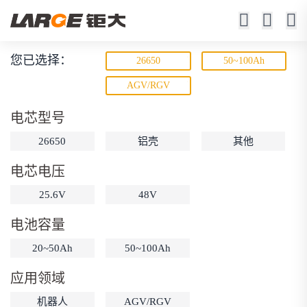
您已选择：
26650
50~100Ah
动力锂电池
AGV/RGV
低速车、机器人、游艇、电动工具
电芯型号
26650
铝壳
其他
电芯电压
25.6V
48V
电池容量
动力锂电池
储能锂电池
磷酸铁锂电池
20~50Ah
50~100Ah
18650锂电池
锂离子电池
聚合物锂电池
筛选
应用领域
12V锂电池
24V锂电池
36V锂电池
机器人
AGV/RGV
48V锂电池
按需定制
固态电池