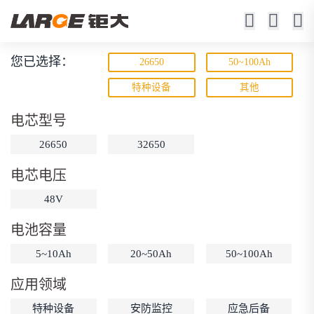
您已选择：
26650
50~100Ah
磷酸铁锂电池
特种设备
其他
寿命长 / 高倍率 / 更安全
电芯型号
26650
32650
电芯电压
48V
电池容量
动力锂电池
储能锂电池
磷酸铁锂电池
5~10Ah
20~50Ah
50~100Ah
18650锂电池
锂离子电池
聚合物锂电池
筛选
应用领域
12V锂电池
24V锂电池
36V锂电池
特种设备
安防监控
应急后备
48V锂电池
按需定制
固态电池