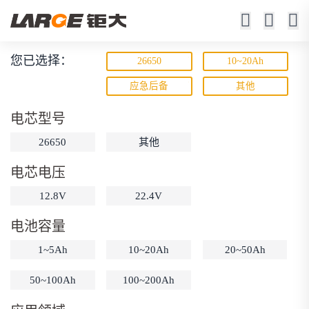
您已选择：
26650
10~20Ah
磷酸铁锂电池
应急后备
其他
寿命长 / 高倍率 / 更安全
电芯型号
26650
其他
电芯电压
12.8V
22.4V
电池容量
动力锂电池
储能锂电池
磷酸铁锂电池
1~5Ah
10~20Ah
20~50Ah
18650锂电池
锂离子电池
聚合物锂电池
筛选
50~100Ah
100~200Ah
12V锂电池
24V锂电池
36V锂电池
48V锂电池
按需定制
固态电池