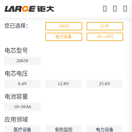
您已选择：
26650
12.8V
磷酸铁锂电池
电力设备
-20~+60℃
寿命长 / 高倍率 / 更安全
电芯型号
26650
电芯电压
6.4V
12.8V
25.6V
电池容量
动力锂电池
储能锂电池
磷酸铁锂电池
10~20Ah
18650锂电池
锂离子电池
聚合物锂电池
筛选
应用领域
12V锂电池
24V锂电池
36V锂电池
医疗设备
安防监控
电力设备
48V锂电池
按需定制
固态电池