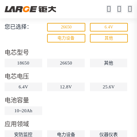
您已选择：
26650
6.4V
磷酸铁锂电池
电力设备
其他
寿命长 / 高倍率 / 更安全
电芯型号
18650
26650
其他
电芯电压
6.4V
12.8V
25.6V
电池容量
动力锂电池
储能锂电池
磷酸铁锂电池
10~20Ah
18650锂电池
锂离子电池
聚合物锂电池
筛选
应用领域
12V锂电池
24V锂电池
36V锂电池
安防监控
电力设备
仪器仪表
48V锂电池
按需定制
固态电池