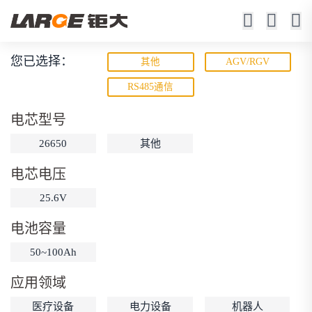
您已选择：
其他
AGV/RGV
动力锂电池
RS485通信
低速车、机器人、游艇、电动工具
电芯型号
26650
其他
电芯电压
25.6V
电池容量
动力锂电池
储能锂电池
磷酸铁锂电池
50~100Ah
18650锂电池
锂离子电池
聚合物锂电池
筛选
应用领域
12V锂电池
24V锂电池
36V锂电池
医疗设备
电力设备
机器人
48V锂电池
按需定制
固态电池