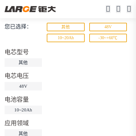
您已选择：
其他
48V
宽温锂电池
10~20Ah
-30~+60℃
-50℃ ~ +70℃工作
电芯型号
其他
电芯电压
48V
电池容量
动力锂电池
储能锂电池
磷酸铁锂电池
10~20Ah
18650锂电池
锂离子电池
聚合物锂电池
筛选
应用领域
12V锂电池
24V锂电池
36V锂电池
其他
48V锂电池
按需定制
固态电池