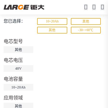
您已选择：
10~20Ah
其他
宽温锂电池
其他
-30~+60℃
-50℃ ~ +70℃工作
电芯型号
其他
电芯电压
48V
电池容量
动力锂电池
储能锂电池
磷酸铁锂电池
10~20Ah
18650锂电池
锂离子电池
聚合物锂电池
筛选
应用领域
12V锂电池
24V锂电池
36V锂电池
其他
48V锂电池
按需定制
固态电池