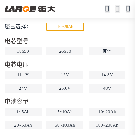
您已选择：
10~20Ah
智能锂电池
电芯型号
主机通讯,SMBUS/RS485等通讯
18650
26650
其他
精准电量显示
电芯电压
11.1V
12V
14.8V
24V
25.6V
48V
电池容量
动力锂电池
储能锂电池
磷酸铁锂电池
1~5Ah
5~10Ah
10~20Ah
18650锂电池
锂离子电池
聚合物锂电池
筛选
12V锂电池
24V锂电池
36V锂电池
20~50Ah
50~100Ah
100~200Ah
48V锂电池
按需定制
固态电池