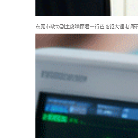
东莞市政协副主席喻丽君一行莅临钜大锂电调