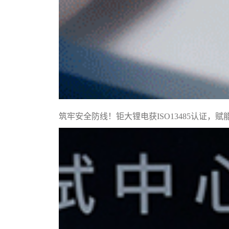
筑牢安全防线！钜大锂电获ISO13485认证，