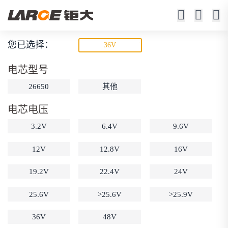
您已选择：
36V
磷酸铁锂电池
电芯型号
寿命长 / 高倍率 / 更安全
26650
其他
电芯电压
3.2V
6.4V
9.6V
12V
12.8V
16V
19.2V
22.4V
24V
动力锂电池
储能锂电池
磷酸铁锂电池
18650锂电池
锂离子电池
聚合物锂电池
25.6V
>25.6V
>25.9V
筛选
12V锂电池
24V锂电池
36V锂电池
36V
48V
48V锂电池
按需定制
固态电池