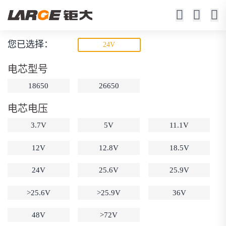
您已选择：
24V
储能锂电池
电芯型号
特种设备、户外储能、太阳能储能、应急后备
18650
26650
电芯电压
3.7V
5V
11.1V
12V
12.8V
18.5V
24V
25.6V
25.9V
动力锂电池
储能锂电池
磷酸铁锂电池
18650锂电池
锂离子电池
聚合物锂电池
>25.6V
>25.9V
36V
筛选
12V锂电池
24V锂电池
36V锂电池
48V
>72V
48V锂电池
按需定制
固态电池