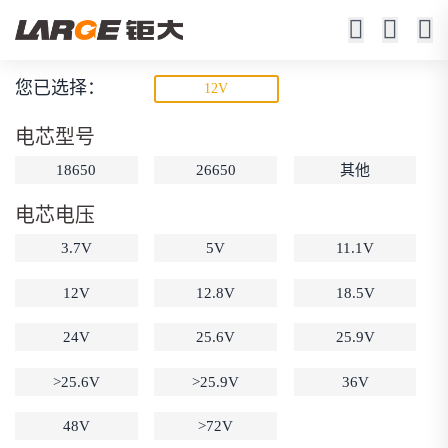
您已选择：
12V
储能锂电池
电芯型号
特种设备、户外储能、太阳能储能、应急后备
18650
26650
其他
电芯电压
3.7V
5V
11.1V
12V
12.8V
18.5V
24V
25.6V
25.9V
动力锂电池
储能锂电池
磷酸铁锂电池
18650锂电池
锂离子电池
聚合物锂电池
>25.6V
>25.9V
36V
筛选
12V锂电池
24V锂电池
36V锂电池
48V
>72V
48V锂电池
按需定制
固态电池