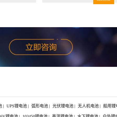
池
|
UPS锂电池
|
弧形电池
|
光伏锂电池
|
无人机电池
|
船用锂
1.6V锂电池
|
103450锂电池
|
高温锂电池
|
水下锂电池
|
户外锂