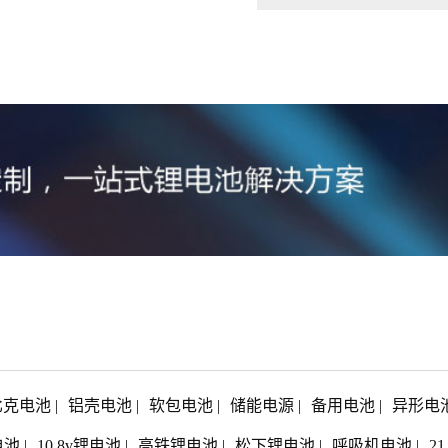
比克电池
|
铝壳电池
|
软包电池
|
储能电源
|
备用电池
|
异形电
电池
|
10.8v锂电池
|
高铁锂电池
|
松下锂电池
|
呼吸机电池
|
2