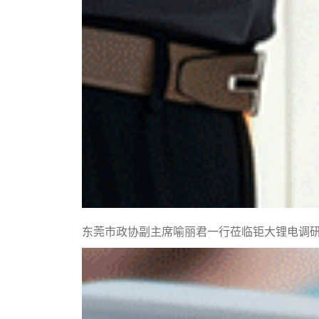
东莞市政协副主席喻丽君一行莅临钜大锂电调