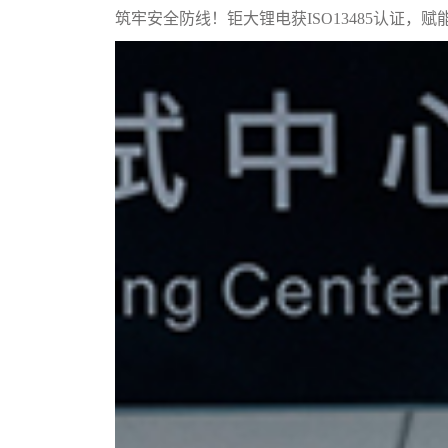
筑牢安全防线！钜大锂电获ISO13485认证，