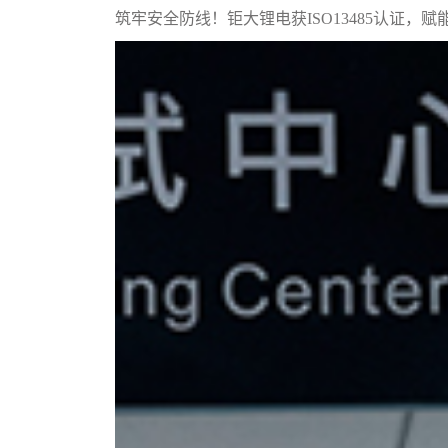
筑牢安全防线！钜大锂电获ISO13485认证，