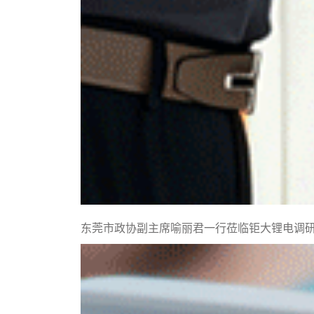
东莞市政协副主席喻丽君一行莅临钜大锂电调