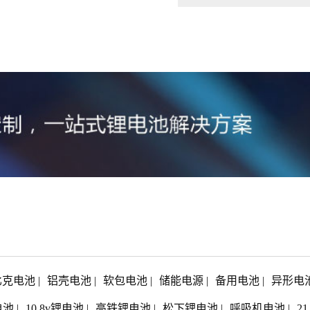
比克电池
|
铝壳电池
|
软包电池
|
储能电源
|
备用电池
|
异形电
电池
|
10.8v锂电池
|
高铁锂电池
|
松下锂电池
|
呼吸机电池
|
2