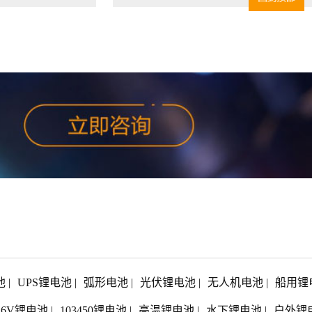
池
|
UPS锂电池
|
弧形电池
|
光伏锂电池
|
无人机电池
|
船用锂
1.6V锂电池
|
103450锂电池
|
高温锂电池
|
水下锂电池
|
户外锂