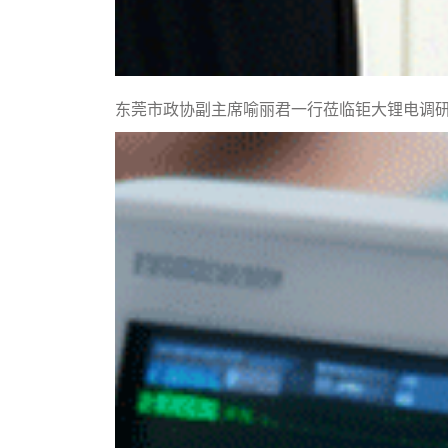
东莞市政协副主席喻丽君一行莅临钜大锂电调