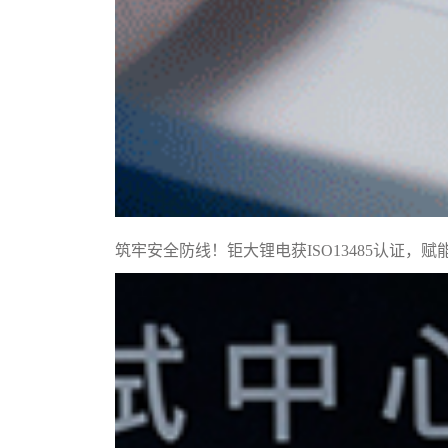
筑牢安全防线！钜大锂电获ISO13485认证，