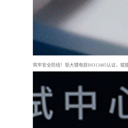
筑牢安全防线！钜大锂电获ISO13485认证，