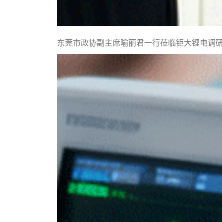
东莞市政协副主席喻丽君一行莅临钜大锂电调