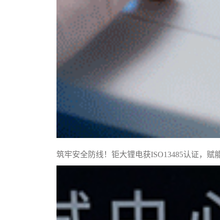
筑牢安全防线！钜大锂电获ISO13485认证，