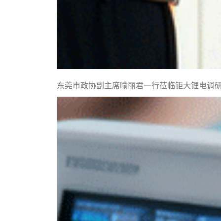
东莞市政协副主席喻丽君一行莅临钜大锂电调