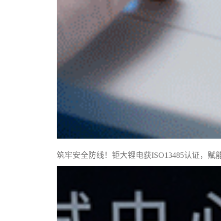
筑牢安全防线！钜大锂电获ISO13485认证，