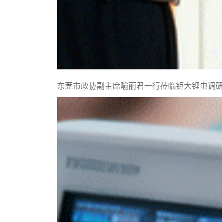
东莞市政协副主席喻丽君一行莅临钜大锂电调