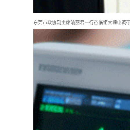
东莞市政协副主席喻丽君一行莅临钜大锂电调