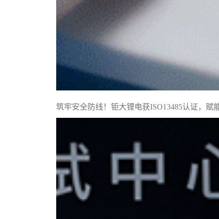
筑牢安全防线！钜大锂电获ISO13485认证，