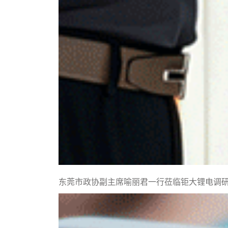
东莞市政协副主席喻丽君一行莅临钜大锂电调