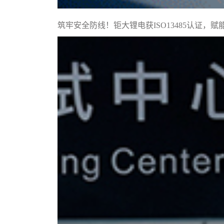
筑牢安全防线！钜大锂电获ISO13485认证，