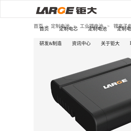
首页
>
定制电池
>
工业锂电池
>
锂离子
首页
定制电芯
定制电池
定制电
研发&制造
资讯中心
关于钜大