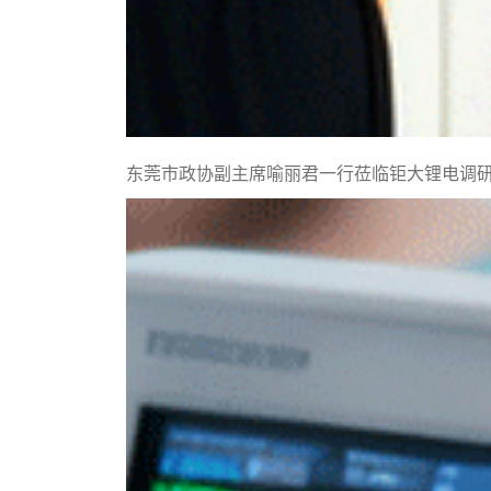
东莞市政协副主席喻丽君一行莅临钜大锂电调