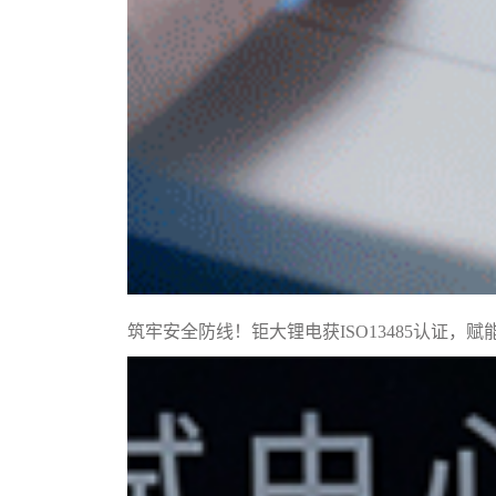
筑牢安全防线！钜大锂电获ISO13485认证，