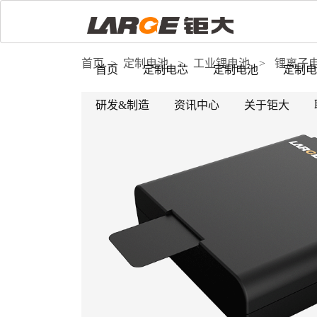
首页
>
定制电池
>
工业锂电池
>
锂离子
首页
定制电芯
定制电池
定制电
研发&制造
资讯中心
关于钜大