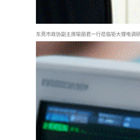
东莞市政协副主席喻丽君一行莅临钜大锂电调