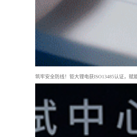
筑牢安全防线！钜大锂电获ISO13485认证，