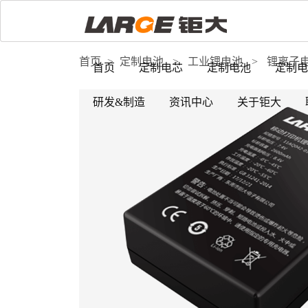
首页
>
定制电池
>
工业锂电池
>
锂离子
首页
定制电芯
定制电池
定制电
研发&制造
资讯中心
关于钜大