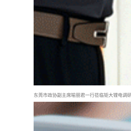
东莞市政协副主席喻丽君一行莅临钜大锂电调