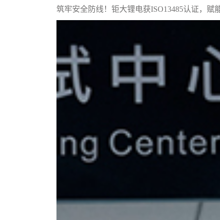
筑牢安全防线！钜大锂电获ISO13485认证，