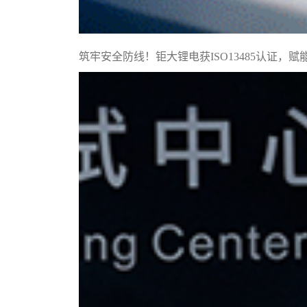
筑牢安全防线！钜大锂电获ISO13485认证，