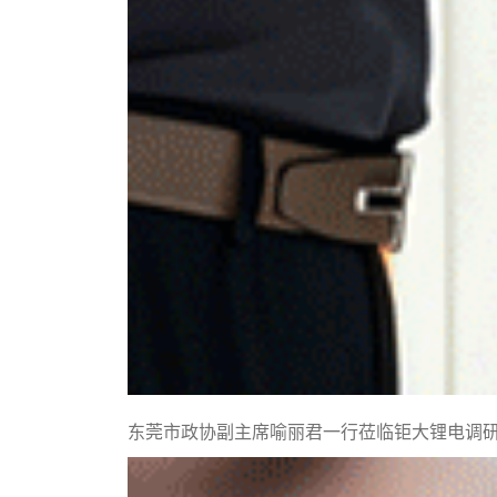
东莞市政协副主席喻丽君一行莅临钜大锂电调