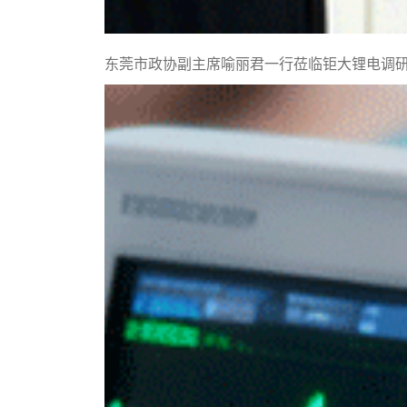
东莞市政协副主席喻丽君一行莅临钜大锂电调