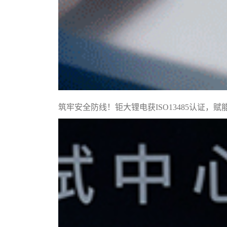
筑牢安全防线！钜大锂电获ISO13485认证，