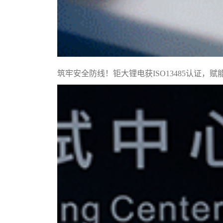
筑牢安全防线！钜大锂电获ISO13485认证，