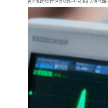
东莞市政协副主席喻丽君一行莅临钜大锂电调