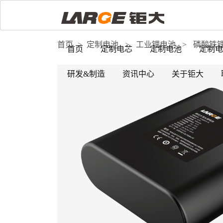
首页
>
定制电池
>
工业锂电池
>
磷酸铁
首页
定制电芯
定制电池
定制电
研发&制造
资讯中心
关于钜大