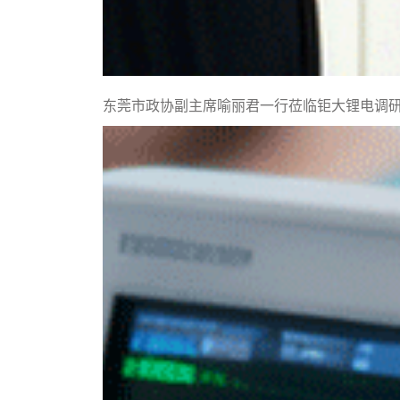
东莞市政协副主席喻丽君一行莅临钜大锂电调