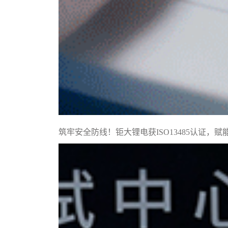
筑牢安全防线！钜大锂电获ISO13485认证，