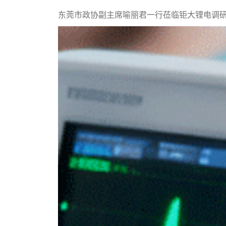
东莞市政协副主席喻丽君一行莅临钜大锂电调