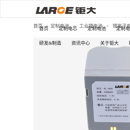
首页
>
定制电池
>
工业锂电池
>
锂离子
首页
定制电芯
定制电池
定制电
研发&制造
资讯中心
关于钜大