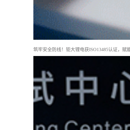
筑牢安全防线！钜大锂电获ISO13485认证，