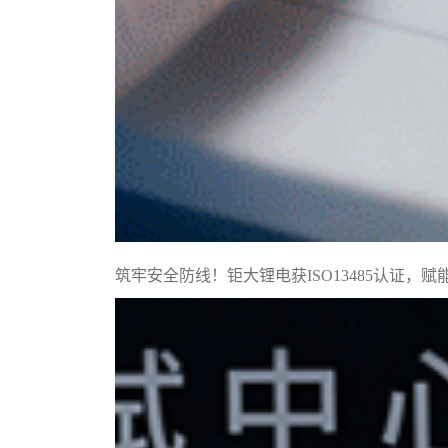
筑牢安全防线！钜大锂电获ISO13485认证，