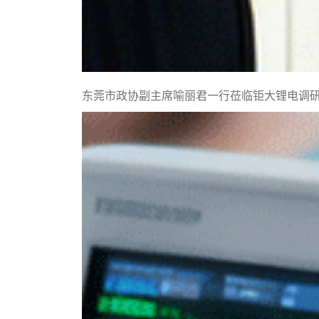
东莞市政协副主席喻丽君一行莅临钜大锂电调