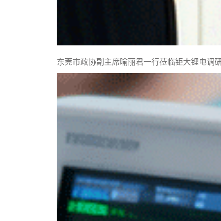
东莞市政协副主席喻丽君一行莅临钜大锂电调