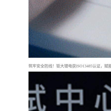
筑牢安全防线！钜大锂电获ISO13485认证，