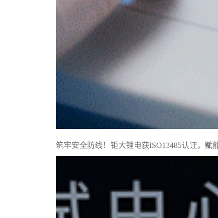
筑牢安全防线！钜大锂电获ISO13485认证，