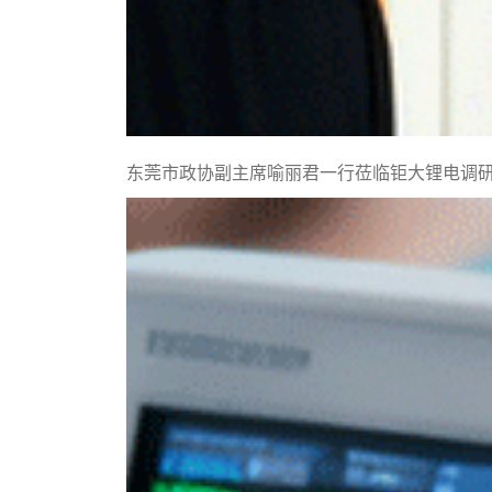
东莞市政协副主席喻丽君一行莅临钜大锂电调