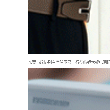
东莞市政协副主席喻丽君一行莅临钜大锂电调