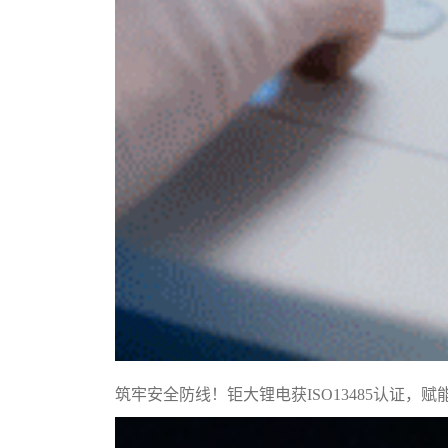
筑牢安全防线！钜大锂电获ISO13485认证，