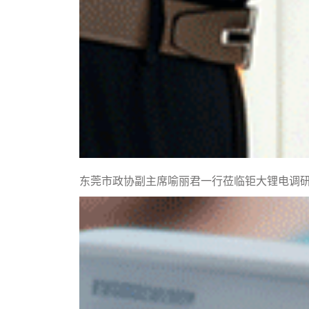
东莞市政协副主席喻丽君一行莅临钜大锂电调