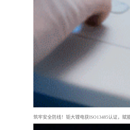
筑牢安全防线！钜大锂电获ISO13485认证，