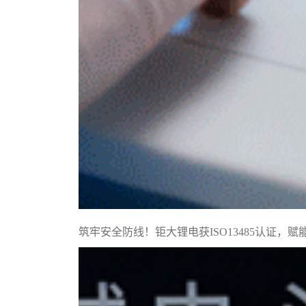
筑牢安全防线！钜大锂电获ISO13485认证，