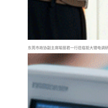
东莞市政协副主席喻丽君一行莅临钜大锂电调