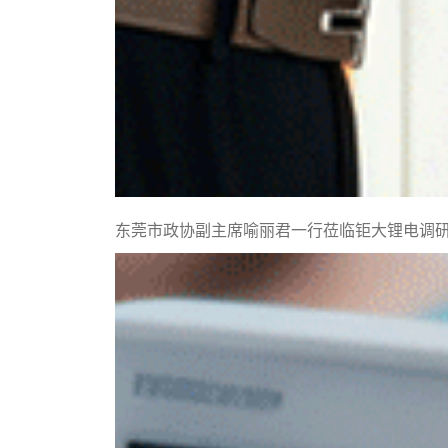
东莞市政协副主席喻丽君一行莅临钜大锂电调