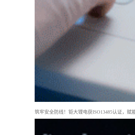
筑牢安全防线！钜大锂电获ISO13485认证，