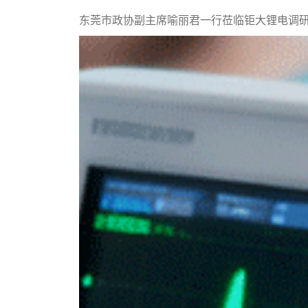
东莞市政协副主席喻丽君一行莅临钜大锂电调