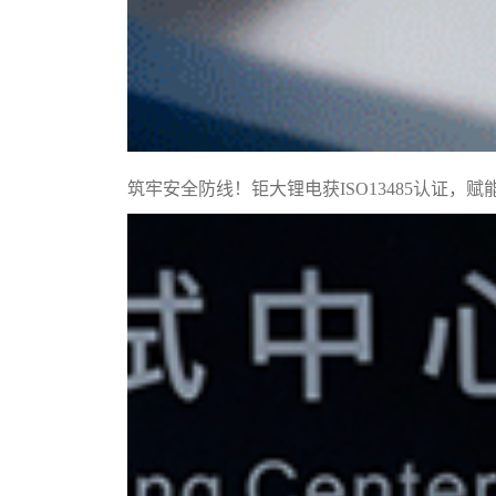
筑牢安全防线！钜大锂电获ISO13485认证，