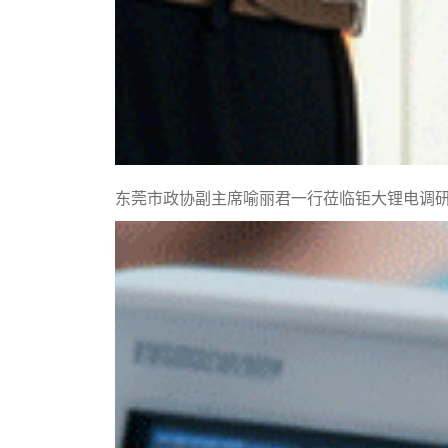
东莞市政协副主席喻丽君一行莅临钜大锂电调