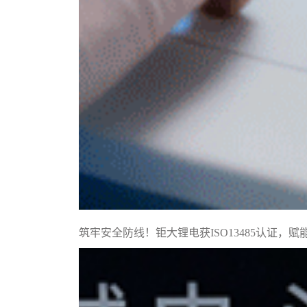
筑牢安全防线！钜大锂电获ISO13485认证，