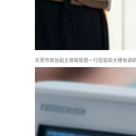
东莞市政协副主席喻丽君一行莅临钜大锂电调