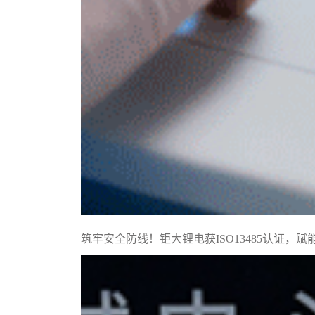
筑牢安全防线！钜大锂电获ISO13485认证，