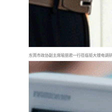
东莞市政协副主席喻丽君一行莅临钜大锂电调