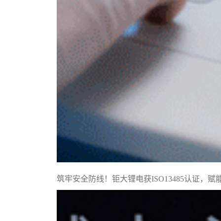
筑牢安全防线！钜大锂电获ISO13485认证，