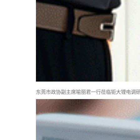
东莞市政协副主席喻丽君一行莅临钜大锂电调