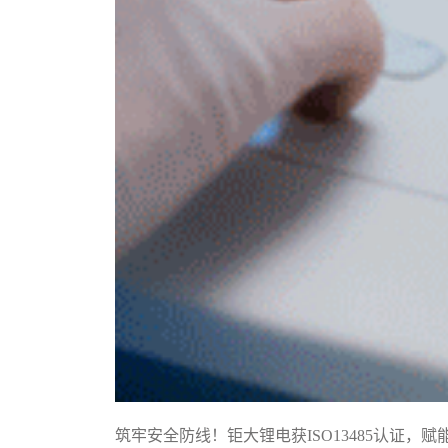
筑牢安全防线！钜大锂电获ISO13485认证，