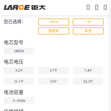
您已选择：
18650
7.4V
锂离子电池
物联网
其他
23年锂电池定制厂家
电芯型号
18650
电芯电压
3.2V
3.7V
7.4V
11.1V
12V
22.2V
动力锂电池
储能锂电池
磷酸铁锂电池
电池容量
18650锂电池
锂离子电池
聚合物锂电池
筛选
5~10Ah
12V锂电池
24V锂电池
36V锂电池
48V锂电池
按需定制
固态电池