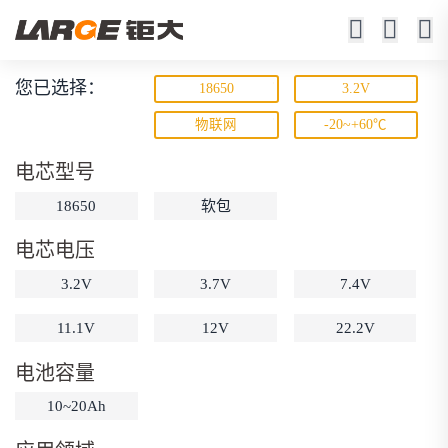
您已选择：
18650
3.2V
锂离子电池
物联网
-20~+60℃
23年锂电池定制厂家
电芯型号
18650
软包
电芯电压
3.2V
3.7V
7.4V
11.1V
12V
22.2V
动力锂电池
储能锂电池
磷酸铁锂电池
电池容量
18650锂电池
锂离子电池
聚合物锂电池
筛选
10~20Ah
12V锂电池
24V锂电池
36V锂电池
48V锂电池
按需定制
固态电池