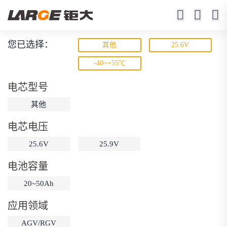
您已选择：
其他
25.6V
动力锂电池
-40~+55℃
低速车、机器人、游艇、电动工具
电芯型号
其他
电芯电压
25.6V
25.9V
电池容量
动力锂电池
储能锂电池
磷酸铁锂电池
20~50Ah
18650锂电池
锂离子电池
聚合物锂电池
筛选
应用领域
12V锂电池
24V锂电池
36V锂电池
AGV/RGV
48V锂电池
按需定制
固态电池