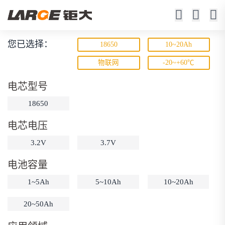
您已选择：
18650
10~20Ah
锂离子电池
物联网
-20~+60℃
23年锂电池定制厂家
电芯型号
18650
电芯电压
3.2V
3.7V
电池容量
动力锂电池
储能锂电池
磷酸铁锂电池
1~5Ah
5~10Ah
10~20Ah
18650锂电池
锂离子电池
聚合物锂电池
筛选
20~50Ah
12V锂电池
24V锂电池
36V锂电池
48V锂电池
按需定制
固态电池