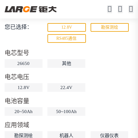
您已选择：
12.8V
勘探测绘
磷酸铁锂电池
RS485通信
寿命长 / 高倍率 / 更安全
电芯型号
26650
其他
电芯电压
12.8V
22.4V
电池容量
动力锂电池
储能锂电池
磷酸铁锂电池
20~50Ah
50~100Ah
18650锂电池
锂离子电池
聚合物锂电池
筛选
应用领域
12V锂电池
24V锂电池
36V锂电池
勘探测绘
机器人
仪器仪表
48V锂电池
按需定制
固态电池