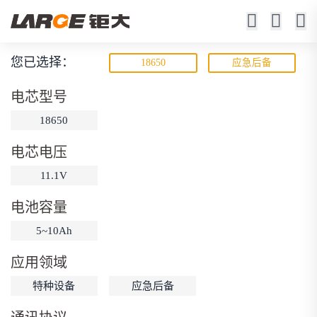
您已选择：
18650
应急后备
宽温锂电池
电芯型号
-50℃ ~ +70℃工作
18650
电芯电压
11.1V
电池容量
5~10Ah
动力锂电池
储能锂电池
磷酸铁锂电池
应用领域
18650锂电池
锂离子电池
聚合物锂电池
筛选
特种设备
应急后备
12V锂电池
24V锂电池
36V锂电池
48V锂电池
按需定制
固态电池