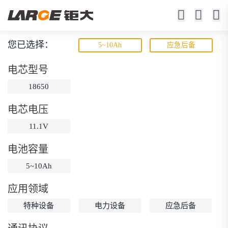
您已选择：
5~10Ah
应急后备
宽温锂电池
电芯型号
-50℃ ~ +70℃工作
18650
电芯电压
11.1V
电池容量
5~10Ah
动力锂电池
储能锂电池
磷酸铁锂电池
应用领域
18650锂电池
锂离子电池
聚合物锂电池
筛选
特种设备
电力设备
应急后备
12V锂电池
24V锂电池
36V锂电池
48V锂电池
按需定制
固态电池